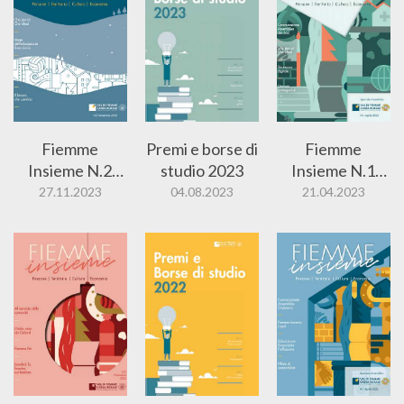
Fiemme
Premi e borse di
Fiemme
Insieme N.2
studio 2023
Insieme N.1
2023
2023
27.11.2023
04.08.2023
21.04.2023