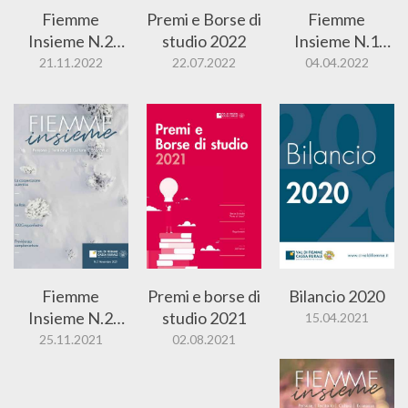
Fiemme
Premi e Borse di
Fiemme
Insieme N.2
studio 2022
Insieme N.1
2022
2022
21.11.2022
22.07.2022
04.04.2022
Fiemme
Premi e borse di
Bilancio 2020
Insieme N.2
studio 2021
15.04.2021
2021
25.11.2021
02.08.2021