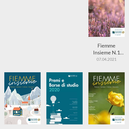
Fiemme
Insieme N.1
2021
07.04.2021