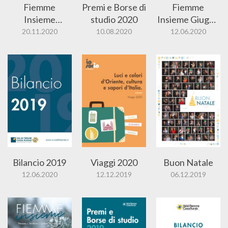
Fiemme
Premi e Borse di
Fiemme
Insieme
studio 2020
Insieme Giugno
Novembre
2020
20.11.2020
10.08.2020
12.06.2020
2020
Bilancio 2019
Viaggi 2020
Buon Natale
12.06.2020
12.12.2019
06.12.2019