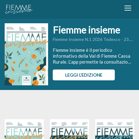
Fiemme insieme
Fiemme Insieme N.1 2026 Tedesco - 23.04.2026
Fiemme insieme è il periodico
informativo della Val di Fiemme Cassa
Rurale. L’app permette la consultazione
dei numeri della rivista, arricchiti da
contenuti speciali, con la possibilità di
LEGGI L'EDIZIONE
condividere i singoli articoli sui social
più diffusi.