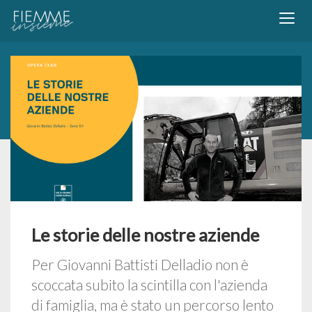
Le storie delle nostre aziende
Per Giovanni Battisti Delladio non è
scoccata subito la scintilla con l'azienda
di famiglia, ma è stato un percorso lento