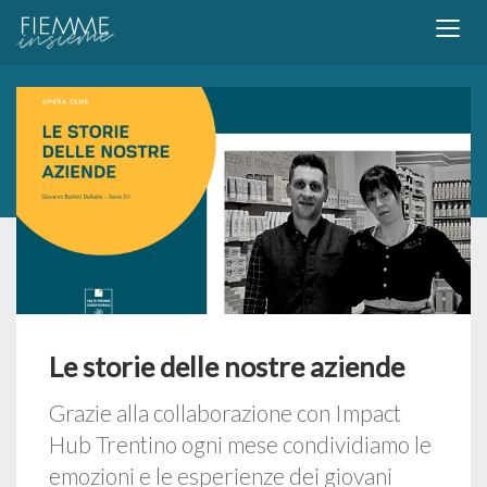
Le storie delle nostre aziende
Grazie alla collaborazione con Impact
Hub Trentino ogni mese condividiamo le
emozioni e le esperienze dei giovani