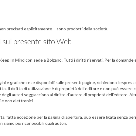
 non precisati esplicitamente – sono prodotti della società.
i sul presente sito Web
eep In Mind con sede a Bolzano. Tutti i diritti riservati. Per la domande e
gini e grafiche rese disponibili sulle presenti pagine, richiedono l’espres
atto. Il diritto di utilizzazione è di proprietà dell’editore e non può esser
e degli autori soggiacciono al diritto d’autore di proprietà dell’editore. Al
i e non elettronici.
a, fatta eccezione per la pagina di apertura, può essere likata senza perm
n siamo più riconoscibili quali autori.