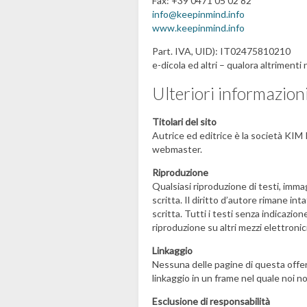
Fax: +39 0471 05 02 82
info@keepinmind.info
www.keepinmind.info
Part. IVA, UID): IT02475810210
e-dicola ed altri – qualora altrimenti
Ulteriori informazion
Titolari del sito
Autrice ed editrice è la società KIM K
webmaster.
Riproduzione
Qualsiasi riproduzione di testi, imma
scritta. Il diritto d’autore rimane int
scritta. Tutti i testi senza indicazion
riproduzione su altri mezzi elettronic
Linkaggio
Nessuna delle pagine di questa offert
linkaggio in un frame nel quale noi no
Esclusione di responsabilità