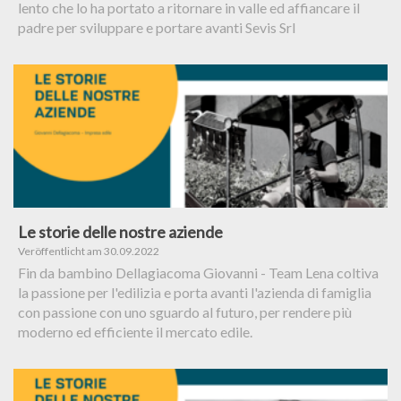
lento che lo ha portato a ritornare in valle ed affiancare il
padre per sviluppare e portare avanti Sevis Srl
Le storie delle nostre aziende
Veröffentlicht am 30.09.2022
Fin da bambino Dellagiacoma Giovanni - Team Lena coltiva
la passione per l'edilizia e porta avanti l'azienda di famiglia
con passione con uno sguardo al futuro, per rendere più
moderno ed efficiente il mercato edile.