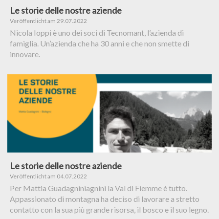
Le storie delle nostre aziende
Veröffentlicht am 29.07.2022
Nicola Ioppi è uno dei soci di Tecnomant, l’azienda di
famiglia. Un’azienda che ha 30 anni e che non smette di
innovare.
Le storie delle nostre aziende
Veröffentlicht am 04.07.2022
Per Mattia Guadagniniagnini la Val di Fiemme è tutto.
Appassionato di montagna ha deciso di lavorare a stretto
contatto con la sua più grande risorsa, il bosco e il suo legno.