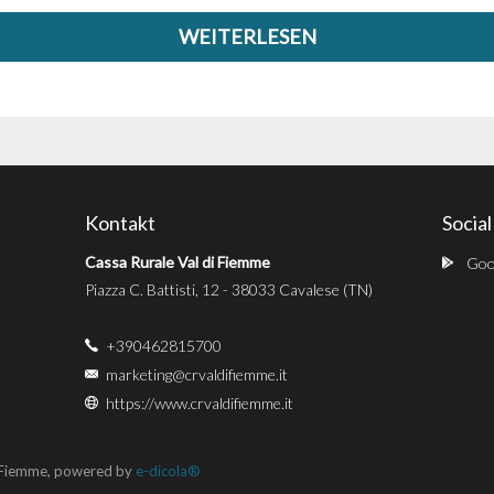
WEITERLESEN
Kontakt
Socia
Cassa Rurale Val di Fiemme
Goog
Piazza C. Battisti, 12 - 38033 Cavalese (TN)
+390462815700
marketing@crvaldifiemme.it
https://www.crvaldifiemme.it
i Fiemme, powered by
e-dicola®