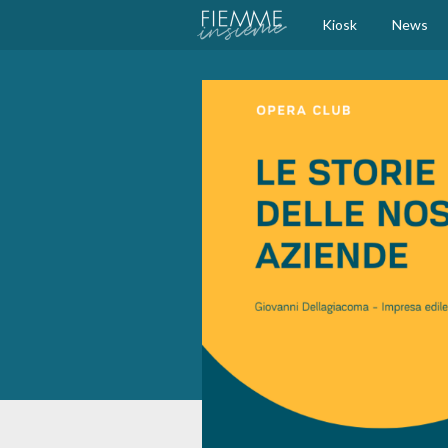
Kiosk
News