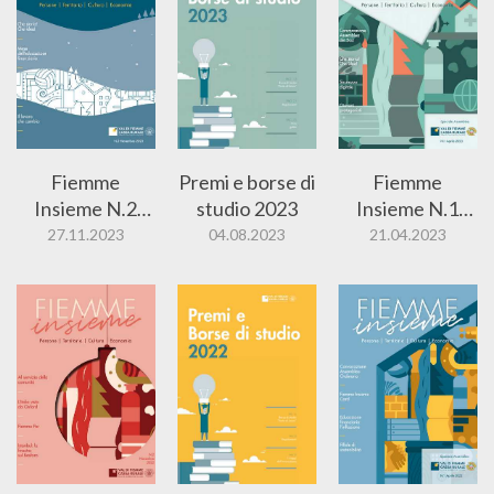
Fiemme
Premi e borse di
Fiemme
Insieme N.2
studio 2023
Insieme N.1
2023
2023
27.11.2023
04.08.2023
21.04.2023