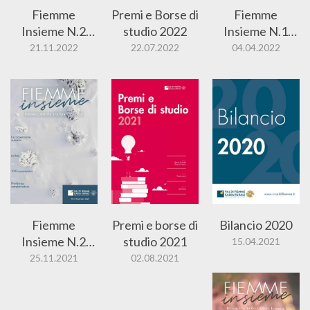
Fiemme
Premi e Borse di
Fiemme
Insieme N.2
studio 2022
Insieme N.1
2022
2022
21.11.2022
22.07.2022
04.04.2022
Fiemme
Premi e borse di
Bilancio 2020
Insieme N.2
studio 2021
15.04.2021
2021
25.11.2021
02.08.2021