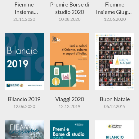
Fiemme
Premi e Borse di
Fiemme
Insieme
studio 2020
Insieme Giugno
Novembre
2020
20.11.2020
10.08.2020
12.06.2020
2020
Bilancio 2019
Viaggi 2020
Buon Natale
12.06.2020
12.12.2019
06.12.2019