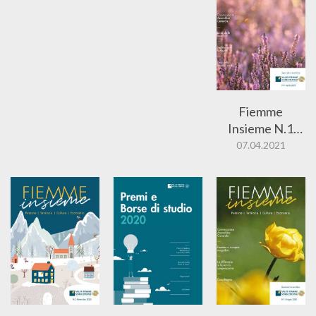
Fiemme
Insieme N.1
2021
07.04.2021