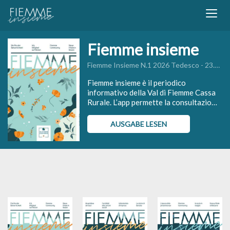
Fiemme insieme
Fiemme Insieme N.1 2026 Tedesco - 23.04.2026
Fiemme insieme è il periodico
informativo della Val di Fiemme Cassa
Rurale. L’app permette la consultazione
dei numeri della rivista, arricchiti da
contenuti speciali, con la possibilità di
AUSGABE LESEN
condividere i singoli articoli sui social
più diffusi.